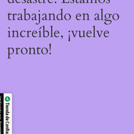
trabajando en algo
increíble, ¡vuelve
pronto!
ificado por:
Tienda de Confianza
ustindex