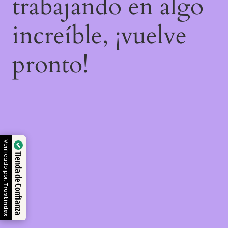
trabajando en algo
increíble, ¡vuelve
pronto!
Verificado por:
Tienda de Confianza
Trustindex