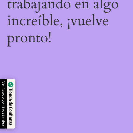
trabajando en algo
increíble, ¡vuelve
pronto!
Verificado por:
Tienda de Confianza
Trustindex