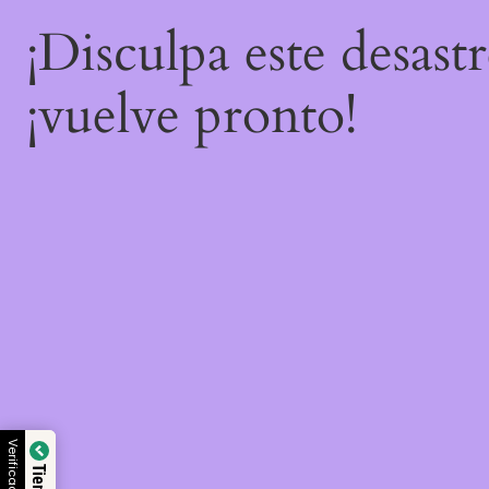
¡Disculpa este desast
¡vuelve pronto!
Verificado por: