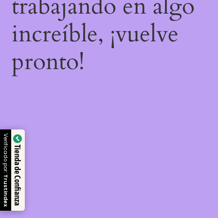
trabajando en algo
increíble, ¡vuelve
pronto!
Verificado por:
Tienda de Confianza
Trustindex