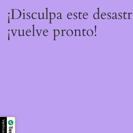
¡Disculpa este desast
¡vuelve pronto!
Verificado por: